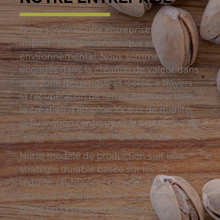
Nous sommes une entreprise à triple
impact : social, économique et
environnemental. Nous sommes
engagés dans la création de valeur dans
une zone désertique et isolée, à travers
la récupération de terres improductives,
la création d’emplois locaux de qualité,
la formation continue et la protection de
l’environnement qui nous entoure.
Notre modèle de production suit une
stratégie durable basée sur les 3R :
réduire, réutiliser et recycler. Nous
utilisons l’énergie solaire, mettons en
place un système d’irrigation goutte à