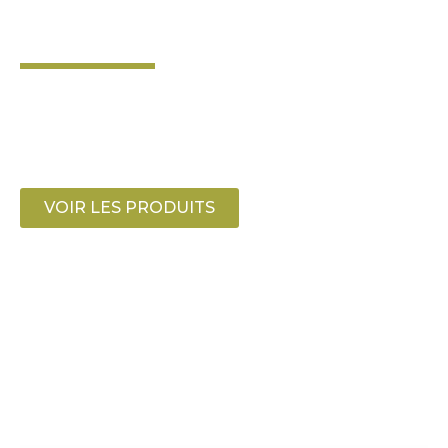
AUSTRALE
AU MONDE
Nous cultivons sur les pentes des Andes,
où le désert et l’amplitude thermique
créent des pistaches argentines de
qualité premium.
VOIR LES PRODUITS
NOTRE HISTOIRE