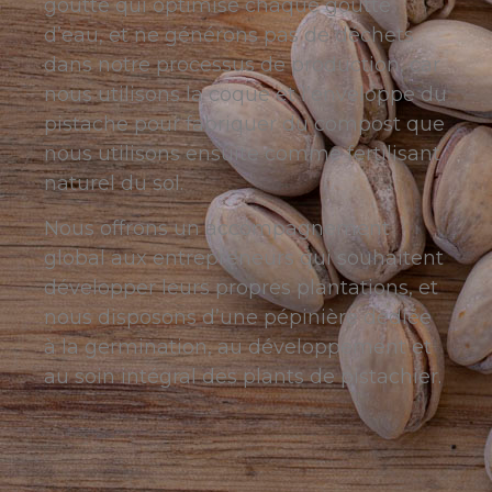
goutte qui optimise chaque goutte
d’eau, et ne générons pas de déchets
dans notre processus de production, car
nous utilisons la coque et l’enveloppe du
pistache pour fabriquer du compost que
nous utilisons ensuite comme fertilisant
naturel du sol.
Nous offrons un accompagnement
global aux entrepreneurs qui souhaitent
développer leurs propres plantations, et
nous disposons d’une pépinière dédiée
à la germination, au développement et
au soin intégral des plants de pistachier.