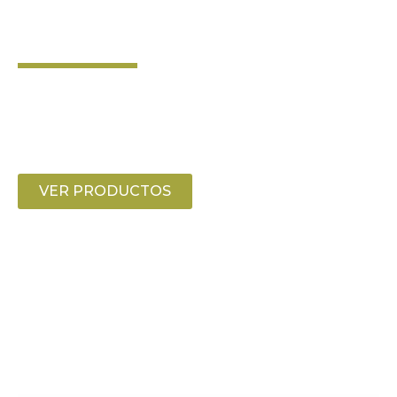
DEL MUNDO
Cultivamos en las laderas de Los Andes,
donde el desierto y la amplitud térmica
crean pistachos en Argentina de calidad
premium.
VER PRODUCTOS
NUESTRA HISTORIA