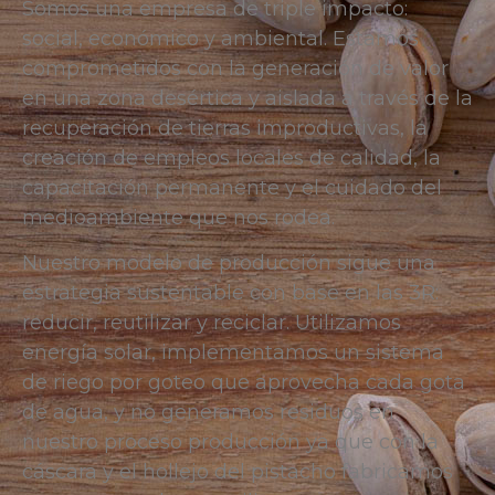
Somos una empresa de triple impacto:
social, económico y ambiental. Estamos
comprometidos con la generación de valor
en una zona desértica y aislada a través de la
recuperación de tierras improductivas, la
creación de empleos locales de calidad, la
capacitación permanente y el cuidado del
medioambiente que nos rodea.
Nuestro modelo de producción sigue una
estrategia sustentable con base en las 3R:
reducir, reutilizar y reciclar. Utilizamos
energía solar, implementamos un sistema
de riego por goteo que aprovecha cada gota
de agua, y no generamos residuos en
nuestro proceso producción ya que con la
cáscara y el hollejo del pistacho fabricamos