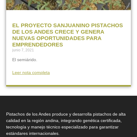
EL PROYECTO SANJUANINO PISTACHOS
DE LOS ANDES CRECE Y GENERA
NUEVAS OPORTUNIDADES PARA
EMPRENDEDORES
junio 7, 2021
El semiárido.
Leer nota completa
Pistachos de los Andes produce y desarrolla pistachos de alta
calidad en la región andina, integrando genética certificada,
tecnología y manejo técnico especializado para garantizar
estándares internacionales.